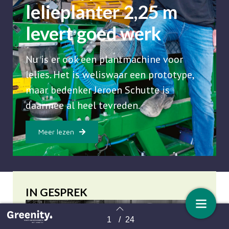
lelieplanter 2,25 m
levert goed werk
Nu is er ook een plantmachine voor
lelies. Het is weliswaar een prototype,
maar bedenker Jeroen Schutte is
daarmee al heel tevreden.
Meer lezen
IN GESPREK
1
/
24
Terug naar overzicht