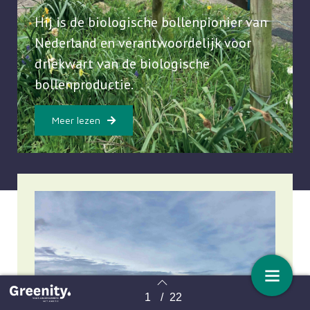
Hij is de biologische bollenpionier van
Nederland en verantwoordelijk voor
driekwart van de biologische
bollenproductie.
Meer lezen
1
/
22
Terug naar overzicht