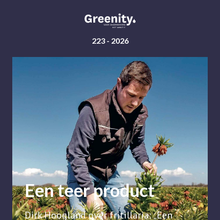
223
- 2026
Een teer product
Dirk Hoogland over fritillaria: „Een