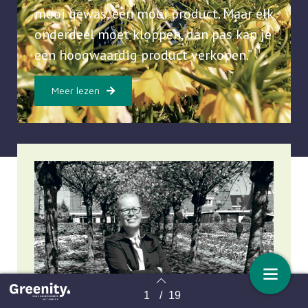
mooi gewas, een mooi product. Maar elk
onderdeel moet kloppen, dan pas kan je
een hoogwaardig product verkopen.”
Meer lezen
1
/
19
Terug naar overzicht