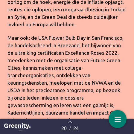
oorlog om de hoek, energie die de inflatie opjaagt,
rentes die oplopen, een mega-aardbeving in Turkije
en Syrië, en de Green Deal die steeds duidelijker
invloed op Europa wil hebben.
Maar ook: de USA Flower Bulb Day in San Francisco,
de handelsochtend in Breezand, het bijwonen van
de uitreiking certificaten Excellence Roses 2022,
meedenken met de organisatie van Future Green
Cities, kennismaken met collega-
brancheorganisaties, ontdekken van
keuringsdiensten, meelopen met de NVWA en de
USDA in het preclearance programma, op bezoek
bij onze leden, inlezen in dossiers
gewasbescherming en leren wat een galmijt is,
Kaderrichtlijnen, duurzame handel en impact CSRD
in kaart brengen, kennismaken met beleidsmakers
en ministeries en vergaderen. Kortom, een
20
/
24
Terug naar overzicht