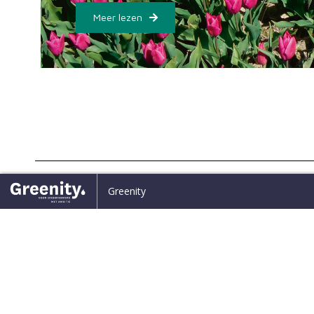
Meer lezen
Home
Greenity
Terug naar overzicht
Van d
02
In de media
Rewil
1