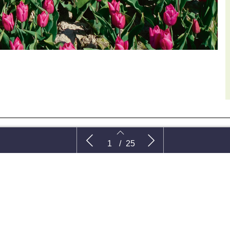
In de media
Van 
1
/
25
03
e redactie:
Sandra Munster: Koe
ding
2
3