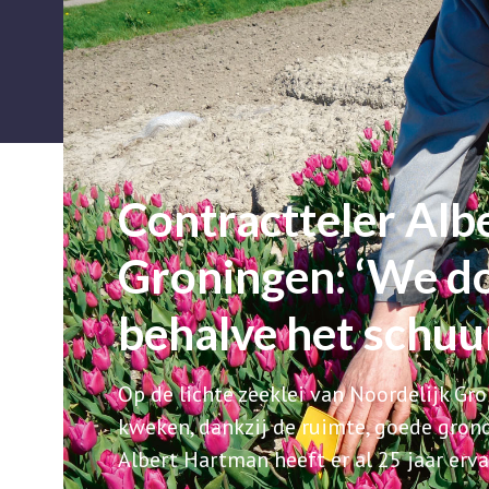
Contractteler Alb
Groningen: ‘We do
behalve het schu
Op de lichte zeeklei van Noordelijk Gr
kweken, dankzij de ruimte, goede grond
Albert Hartman heeft er al 25 jaar erv