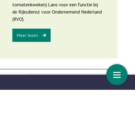
tomatenkwekerij Lans voor een functie bij
de Rijksdienst voor Ondernemend Nederland
(RVO).
Meer lezen
de redactie: Rewilding
Wilko Wisse: ‘Verbinding ma
06
Hoge energieprijzen:
tussen overheid en glastuin
05
rs
Borgstellingsfonds
open
4