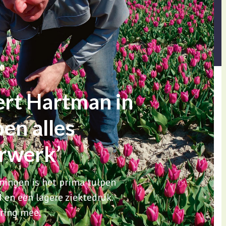
ert Hartman in
en alles
urwerk’
oningen is het prima tulpen
 en een lagere ziektedruk.
aring mee.