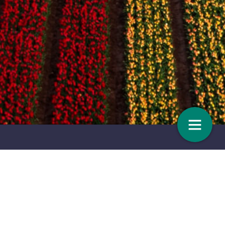
at de sector er goed
BRANDED CONTENT – Ontzorgen i
plastic afvalstromen
17