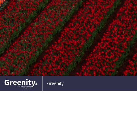
ard Top – Constante verandering
VAKVENSTER – Oud en nie
Greenity
14