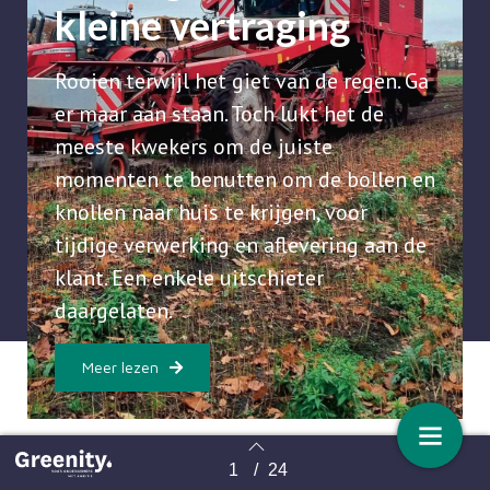
kleine vertraging
Rooien terwijl het giet van de regen. Ga
er maar aan staan. Toch lukt het de
meeste kwekers om de juiste
momenten te benutten om de bollen en
knollen naar huis te krijgen, voor
tijdige verwerking en aflevering aan de
klant. Een enkele uitschieter
daargelaten.
Meer lezen
1
/
24
Terug naar overzicht