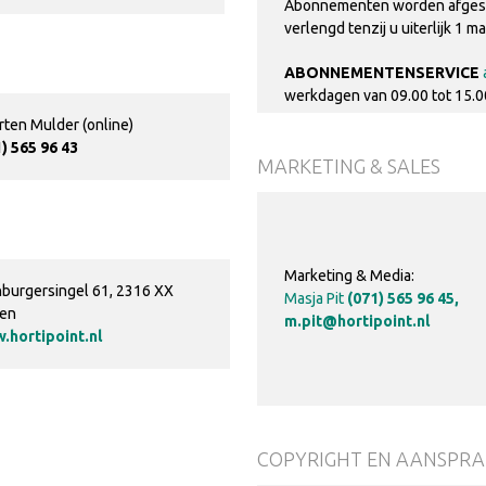
Abonnementen worden afgeslo
verlengd tenzij u uiterlijk 1 m
ABONNEMENTENSERVICE
werkdagen van 09.00 tot 15.0
ten Mulder (online)
) 565 96 43
MARKETING & SALES
Marketing & Media:
nburgersingel 61, 2316 XX
Masja Pit
(071) 565 96 45,
den
m.pit@hortipoint.nl
.hortipoint.nl
COPYRIGHT EN AANSPRA