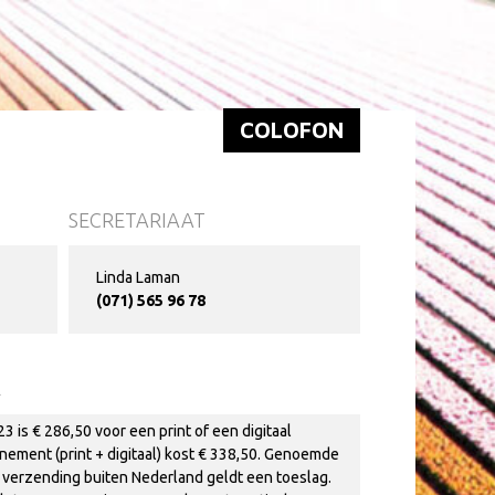
COLOFON
SECRETARIAAT
Linda Laman
(071) 565 96 78
E
 is € 286,50 voor een print of een digitaal
ment (print + digitaal) kost € 338,50. Genoemde
or verzending buiten Nederland geldt een toeslag.