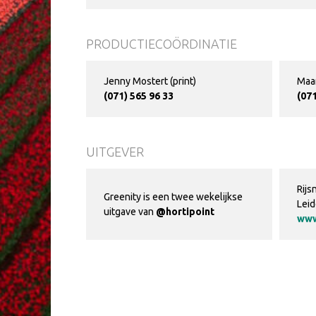
PRODUCTIECOÖRDINATIE
Jenny Mostert (print)
Maar
(071) 565 96 33
(071
UITGEVER
Rijs
Greenity is een twee wekelijkse
Lei
uitgave van
@hortipoint
www