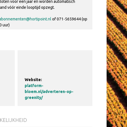
ten voor een jaar en worden automatisch
aand vóór einde looptijd opzegt.
abonnementen@hortipoint.nl
of 071-5659644 (op
0 uur)
Website:
platform-
bloem.nl/adverteren-op-
greenity/
KELIJKHEID