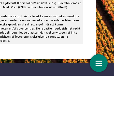
t tijdschrift BloembollenVisie (2003-2017). BloembollenVisie
n MarktVisie (CNB) en Bloembollencultuur (KAVB).
 redactiestatuut. Aan alle artikelen en rubrieken wordt de
tgevers, redactie en medewerkers aanvaarden echter geen
lijke gevolgen die direct en/of indirect kunnen
ikelen en/of advertenties. De redactie houdt zich het recht
edelingen niet te plaatsen dan wel te wijzigen of in te
richten of fotografie is uitsluitend toegestaan na
edactie.
| Insectentrekker
Colofon
Nieuwsbrief
Aanmelden
24