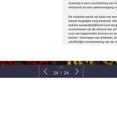
Greenity is een voortzetting van he
ontstond uit een samenvoeging va
De redactie werkt op basis van een
meest mogelijke zorg besteed. Ui
enkele aansprakelijkheid voor moge
voortvloeien uit de inhoud van art
voor om ingezonden brieven en med
korten. Overname van artikelen, be
schriftelijke toestemming van de r
Teeltadvies
VASTE PLANTEN 
24
/
24
edia
Colofon
Bezoek Colofon
22
23