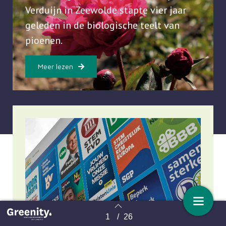
Verduijn in Zeewolde stapte vier jaar
geleden in de biologische teelt van
pioenen.
Meer lezen
1
/
26
Terug naar overzicht