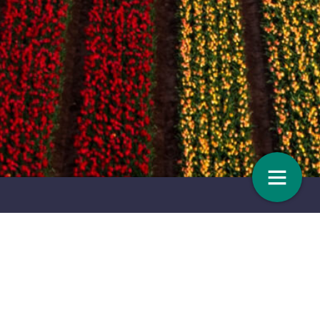
wegt – Verkocht
Schot in de roos
6