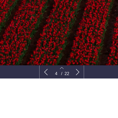
eer!
’Zorg dat je de goede verhalen vertelt’
Hans Kleij
4
/
22
4
5