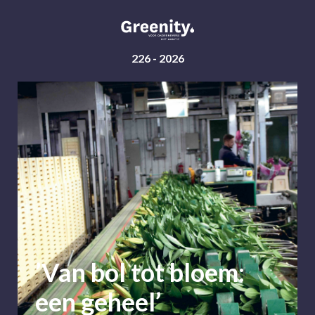
226
- 2026
’Van bol tot bloem:
een geheel’