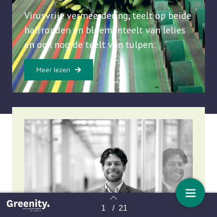
Virusvrije vermeerdering, teelt op beide
halfronden en bloementeelt van lelies
en ook nog de teelt van tulpen.
Meer lezen
1
/
21
Terug naar overzicht