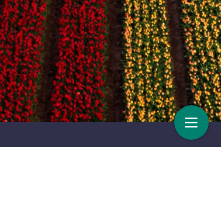
s
VASTE PLANTEN | Ongeëvenaarde
bodembedekker
21