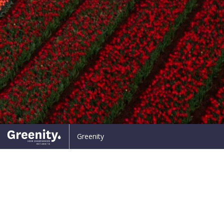
oenen bekijken en aanraken’
ROL bezig met laatste seizo
Greenity
Lelieonderzoek Drenthe mog
Fieldlab
18