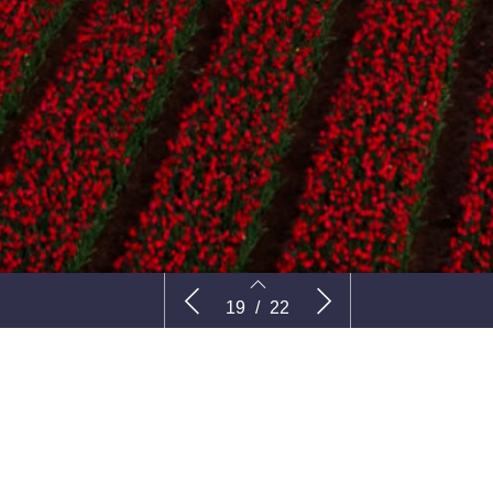
en:
Teeltgeluiden
Teeltadvie
19
/
22
elijk naar
19
20