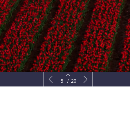
elijk
Jennie Veninga – Terug in de tijd
Wat te do
5
/
20
5
6