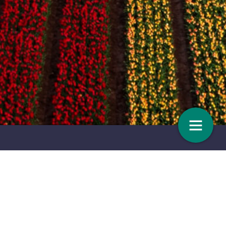
en tot hun pensioen?
Sterke planten en een gemoedelij
sfeer
7