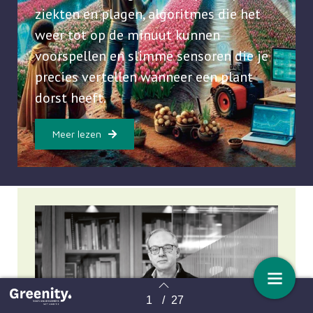
ziekten en plagen, algoritmes die het
weer tot op de minuut kunnen
voorspellen en slimme sensoren die je
precies vertellen wanneer een plant
dorst heeft.
Meer lezen
1
/
27
Terug naar overzicht