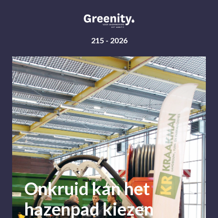
215
- 2026
Onkruid kan het
hazenpad kiezen