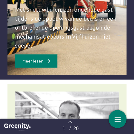
Met sneeuwbuien, een ongenode gast
tijdens de opbouw van de beurs en een
ontbrekende openingsgast begon de
mechanisatiebeurs in Vijfhuizen niet
soepel
Meer lezen
1
/
20
Terug naar overzicht