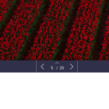
Sandra Munster – Buitenbuddies
Het juiste
5
/
20
5
6