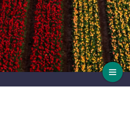
 voorbeeld
ULO-cel: Pas op!
7