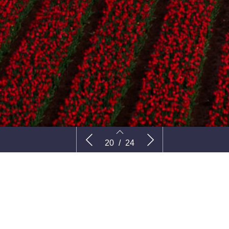
g je ook
Brede basis bij eerste
Teeltgelui
20
/
24
bloemenshows
20
21