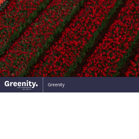
kers gebruiken minder middelen
’Als je goed werk levert, krij
Greenity
iets terug’
19