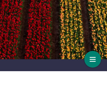
den
Teeltadvies
22