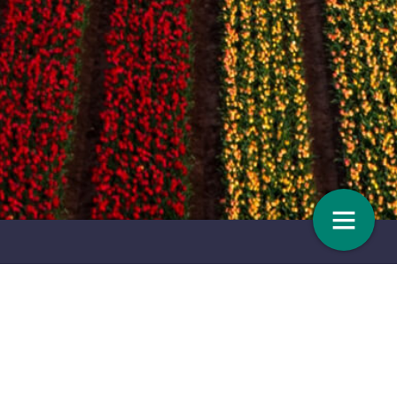
erbeteren, anders gaat het
’Sector krijgt in de media te vaak d
schuld’
13