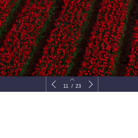
VAKVENSTER: Cans
’Blijven v
11
/
23
mis’
11
12